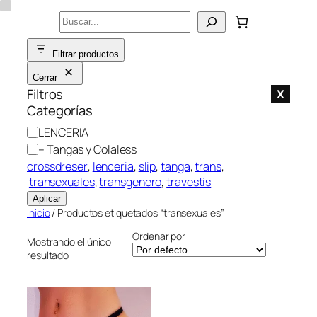
Saltar
Buscar
al
contenido
Filtrar productos
Cerrar
Filtros
X
Categorías
C
LENCERIA
a
– Tangas y Colaless
t
crossdreser
, 
lenceria
, 
slip
, 
tanga
, 
trans
,
e
transexuales
, 
transgenero
, 
travestis
g
Aplicar
o
Inicio
/ Productos etiquetados “transexuales”
r
Ordenar por
í
Mostrando el único
resultado
a