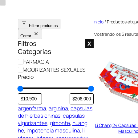
Saltar
al
Inicio
/ Productos etiq
contenido
Filtrar productos
Mostrando los 5 result
Cerrar
Filtros
X
Categorías
C
FARMACIA
a
VIGORIZANTES SEXUALES
t
Precio
e
g
o
r
argenfarma
, 
arginina
, 
capsulas
í
de hierbas chinas
, 
capsulas
a
vigorizantes
, 
gimonte
, 
huang
Li Chang 24 Capsulas 
he
, 
impotencia masculina
, 
li
Masculin
chang
, 
lichang
, 
mas ereccion
,