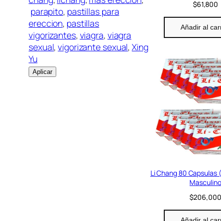
$
61,800
parapito
, 
pastillas para
ereccion
, 
pastillas
Añadir al car
vigorizantes
, 
viagra
, 
viagra
sexual
, 
vigorizante sexual
, 
Xing
Yu
Aplicar
Li Chang 80 Capsulas (
Masculin
$
206,00
Añadir al car