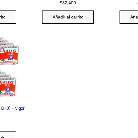
$
82,400
rito
Añadir al carrito
Añad
10×8) – Vigor
o
0
rito