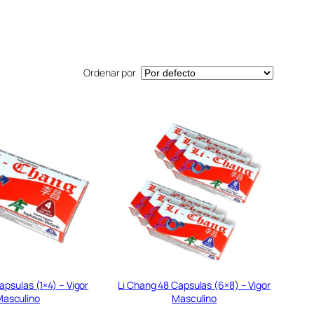
Ordenar por
apsulas (1×4) – Vigor
Li Chang 48 Capsulas (6×8) – Vigor
asculino
Masculino