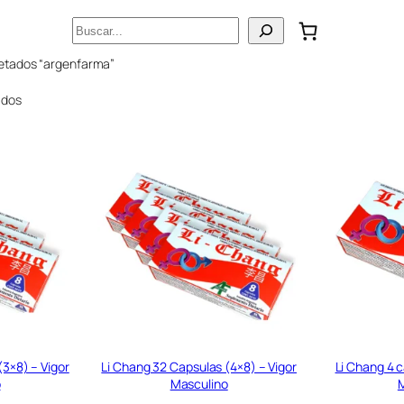
Buscar
uetados “argenfarma”
ados
(3×8) – Vigor
Li Chang 32 Capsulas (4×8) – Vigor
Li Chang 4 c
o
Masculino
M