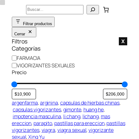
Saltar
Buscar
al
contenido
Filtrar productos
Cerrar
Filtros
X
Categorías
C
FARMACIA
a
VIGORIZANTES SEXUALES
t
Precio
e
g
o
r
argenfarma
, 
arginina
, 
capsulas de hierbas chinas
,
í
capsulas vigorizantes
, 
gimonte
, 
huang he
,
a
impotencia masculina
, 
li chang
, 
lichang
, 
mas
ereccion
, 
parapito
, 
pastillas para ereccion
, 
pastillas
vigorizantes
, 
viagra
, 
viagra sexual
, 
vigorizante
sexual
, 
Xing Yu