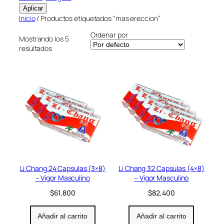
Aplicar
Inicio
/ Productos etiquetados “mas ereccion”
Ordenar por
Mostrando los 5
resultados
Li Chang 24 Capsulas (3×8)
Li Chang 32 Capsulas (4×8)
– Vigor Masculino
– Vigor Masculino
$
61,800
$
82,400
Añadir al carrito
Añadir al carrito