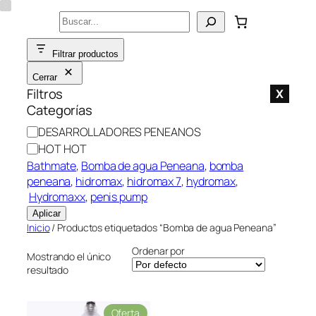
Saltar
Buscar
al
contenido
Filtrar productos
Cerrar
Filtros
X
Categorías
C
DESARROLLADORES PENEANOS
a
HOT HOT
t
Bathmate
, 
Bomba de agua Peneana
, 
bomba
e
peneana
, 
hidromax
, 
hidromax 7
, 
hydromax
,
g
Hydromaxx
, 
penis pump
o
Aplicar
r
Inicio
/ Productos etiquetados “Bomba de agua Peneana”
í
Ordenar por
a
Mostrando el único
resultado
P
Oferta