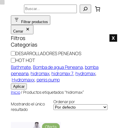
Saltar
Buscar
al
contenido
Filtrar productos
Cerrar
Filtros
X
Categorías
C
DESARROLLADORES PENEANOS
a
HOT HOT
t
Bathmate
, 
Bomba de agua Peneana
, 
bomba
e
peneana
, 
hidromax
, 
hidromax 7
, 
hydromax
,
g
Hydromaxx
, 
penis pump
o
Aplicar
r
Inicio
/ Productos etiquetados “hidromax”
í
Ordenar por
a
Mostrando el único
resultado
P
Oferta