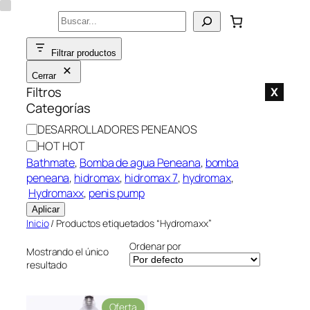
Saltar
Buscar
al
contenido
Filtrar productos
Cerrar
Filtros
X
Categorías
C
DESARROLLADORES PENEANOS
a
HOT HOT
t
Bathmate
, 
Bomba de agua Peneana
, 
bomba
e
peneana
, 
hidromax
, 
hidromax 7
, 
hydromax
,
g
Hydromaxx
, 
penis pump
o
Aplicar
r
Inicio
/ Productos etiquetados “Hydromaxx”
í
Ordenar por
a
Mostrando el único
resultado
P
Oferta