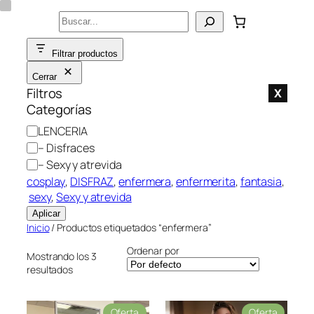
Saltar
Buscar
al
contenido
Filtrar productos
Cerrar
Filtros
X
Categorías
C
LENCERIA
a
– Disfraces
t
– Sexy y atrevida
e
cosplay
, 
DISFRAZ
, 
enfermera
, 
enfermerita
, 
fantasia
,
g
sexy
, 
Sexy y atrevida
o
Aplicar
r
Inicio
/ Productos etiquetados “enfermera”
í
Ordenar por
a
Mostrando los 3
resultados
P
P
Oferta
Oferta